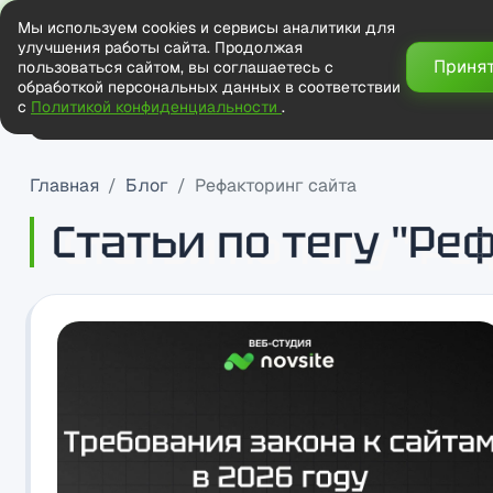
Мы используем cookies и сервисы аналитики для
улучшения работы сайта. Продолжая
Приня
пользоваться сайтом, вы соглашаетесь с
обработкой персональных данных в соответствии
с
Политикой конфиденциальности
.
Главная
Наши работы
Услуги
Блог
Цены
FAQ
Контак
Главная
Блог
Рефакторинг сайта
Статьи по тегу "Ре