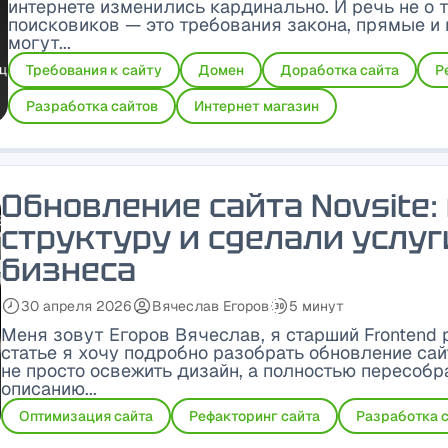
интернете изменились кардинально. И речь не о 
поисковиков — это требования закона, прямые и
могут...
Требования к сайту
Домен
Доработка сайта
Р
Разработка сайтов
Интернет магазин
Обновление сайта Novsite:
структуру и сделали услу
бизнеса
30 апреля 2026
Вячеслав Егоров
5 минут
Дата публикации:
Автор:
Время чтения:
Меня зовут Егоров Вячеслав, я старший Frontend р
статье я хочу подробно разобрать обновление са
не просто освежить дизайн, а полностью пересобра
описанию...
Оптимизация сайта
Рефакторинг сайта
Разработка 