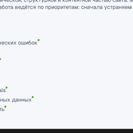
Работа ведётся по приоритетам: сначала устраняе
ических ошибок
als
нных данных
ть