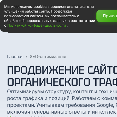
Мы используем cookies и сервисы аналитики для
улучшения работы сайта. Продолжая
Приня
пользоваться сайтом, вы соглашаетесь с
обработкой персональных данных в соответствии
с
Политикой конфиденциальности
.
Главная
Наши работы
Услуги
Блог
Цены
FAQ
Контак
Главная
SEO-оптимизация
ПРОДВИЖЕНИЕ САЙТО
ОРГАНИЧЕСКОГО ТРА
Оптимизируем структуру, контент и техни
роста трафика и позиций. Работаем с ком
проектами. Учитываем требования Google, 
включая генеративные ответы и интелле