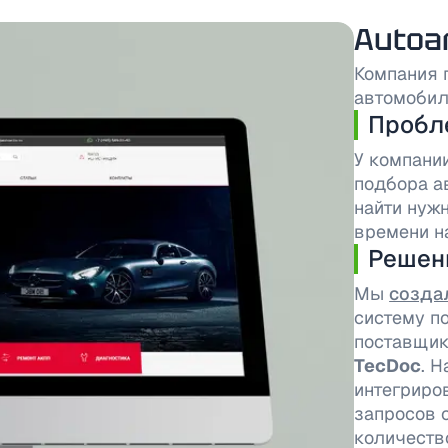
Autoar
Компания 
автомобил
Пробл
У компани
подбора а
найти нуж
времени н
Решен
Мы
создал
систему п
поставщик
TecDoc
. 
интегриро
запросов 
количеств