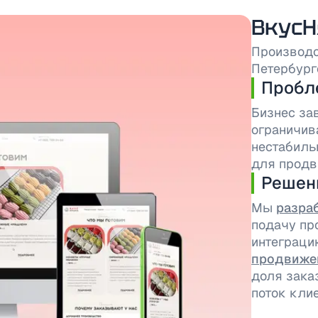
Вкус
Производс
Петербург
Пробл
Бизнес зав
ограничив
нестабиль
для продв
Решен
Мы
разра
подачу пр
интеграци
продвиже
доля зака
поток кли