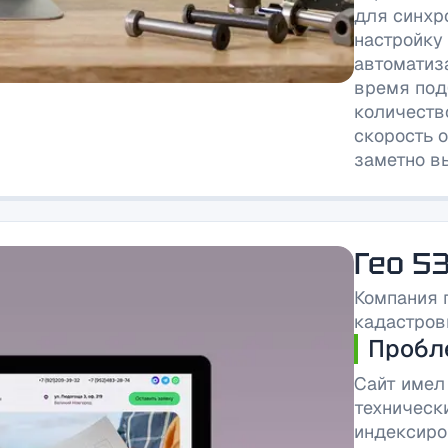
для синхр
настройку
автоматиз
время под
количеств
скорость 
заметно в
Гео 5
Компания 
кадастров
Пробл
Сайт имел
технически
индексиро