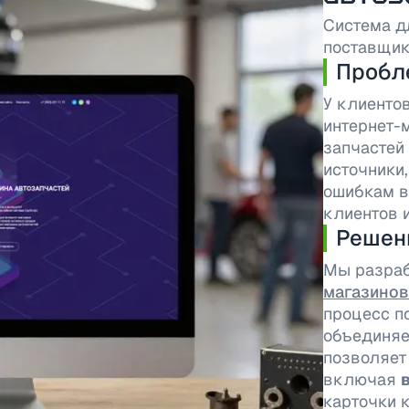
Система д
поставщик
Пробл
У клиенто
интернет-
запчастей
источники
ошибкам в
клиентов и
Решен
Мы разра
магазинов
процесс п
объединяе
позволяет
включая
карточки 