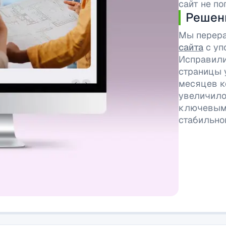
сайт не п
Решен
Мы перера
сайта
с уп
Исправили
страницы 
месяцев к
увеличилос
ключевым 
стабильно