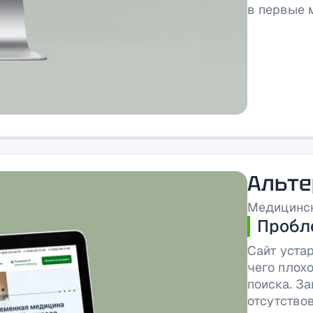
в первые 
Альте
Медицинск
Пробл
Сайт устар
чего плох
поиска. За
отсутство